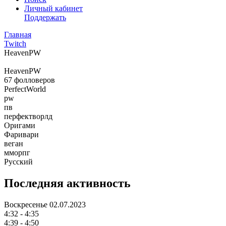
Личный кабинет
Поддержать
Главная
Twitch
HeavenPW
HeavenPW
67
фолловеров
PerfectWorld
pw
пв
перфектворлд
Оригами
Фаривари
веган
мморпг
Русский
Последняя активность
Воскресенье
02.07.2023
4:32 - 4:35
4:39 - 4:50