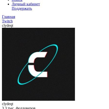
Личный кабинет
Поддержать
Главная
Twitch
clydeqt
clydeqt
3.3 тыс.
фолловеров