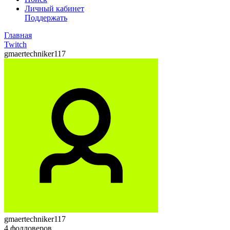
Личный кабинет
Поддержать
Главная
Twitch
gmaertechniker117
gmaertechniker117
4
фолловеров