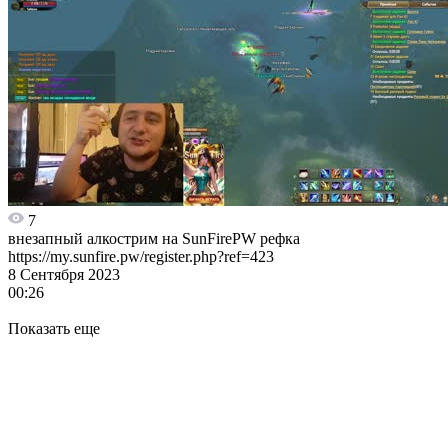
7
внезапный алкострим на SunFirePW рефка
https://my.sunfire.pw/register.php?ref=423
8 Сентября 2023
00:26
Показать еще