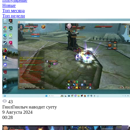
Популярные
Новые
Топ месяца
Топ недели
43
ГнилГнилыч наводит суету
9 Августа 2024
00:28