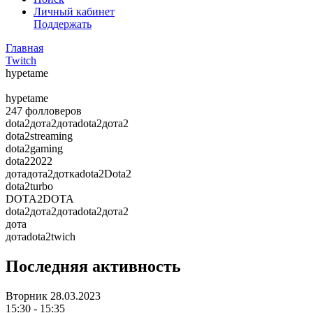
Личный кабинет
Поддержать
Главная
Twitch
hypetame
hypetame
247
фолловеров
dota2дота2дотаdota2дота2
dota2streaming
dota2gaming
dota22022
дотадота2доткаdota2Dota2
dota2turbo
DOTA2DOTA
dota2дота2дотаdota2дота2
дота
дотаdota2twich
Последняя активность
Вторник
28.03.2023
15:30 - 15:35