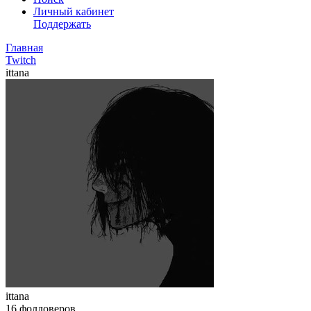
Личный кабинет
Поддержать
Главная
Twitch
ittana
ittana
16
фолловеров