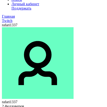
Личный кабинет
Поддержать
Главная
Twitch
rafari1337
rafari1337
2
фолловеров