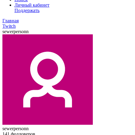
Личный кабинет
Поддержать
Главная
Twitch
sewerpersonn
sewerpersonn
141
фолловеров